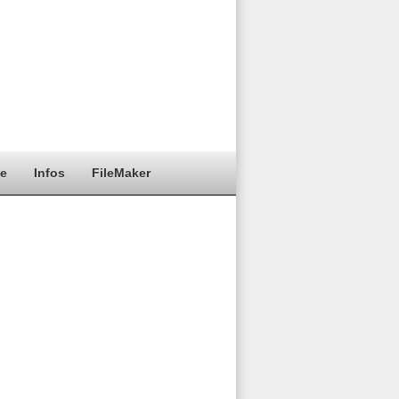
ie
Infos
FileMaker