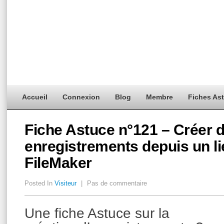
Accueil
Connexion
Blog
Membre
Fiches As
Fiche Astuce n°121 – Créer 
enregistrements depuis un l
FileMaker
Posted In
Visiteur
|
Pas de commentaire
Une fiche Astuce sur la